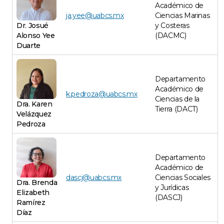
Académico de
ja.yee@uabcs.mx
Ciencias Marinas
Dr. Josué
y Costeras
Alonso Yee
(DACMC)
Duarte
Departamento
Académico de
k.pedroza@uabcs.mx
Ciencias de la
Dra. Karen
Tierra (DACT)
Velázquez
Pedroza
Departamento
Académico de
dascj@uabcs.mx
Ciencias Sociales
Dra. Brenda
y Jurídicas
Elizabeth
(DASCJ)
Ramírez
Díaz