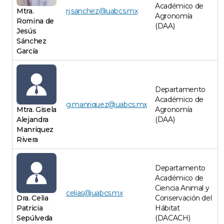
Académico de
Mtra.
rj.sanchez@uabcs.mx
Agronomía
Romina de
(DAA)
Jesús
Sánchez
García
Departamento
Académico de
g.manriquez@uabcs.mx
Mtra. Gisela
Agronomía
Alejandra
(DAA)
Manríquez
Rivera
Departamento
Académico de
Ciencia Animal y
celias@uabcs.mx
Dra. Celia
Conservación del
Patricia
Hábitat
Sepúlveda
(DACACH)