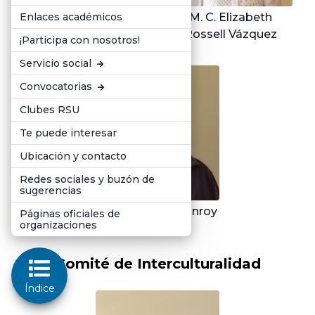
Enlaces académicos
Lic. Rubén Manuel
M. C. Elizabeth
Rivera Calderón
Rossell Vázquez
¡Participa con nosotros!
Servicio social
Convocatorias
Clubes RSU
Te puede interesar
Ubicación y contacto
Redes sociales y buzón de
sugerencias
M. C. Alberto Monroy
Páginas oficiales de
organizaciones
Ceseña
Comité de Interculturalidad
Índice