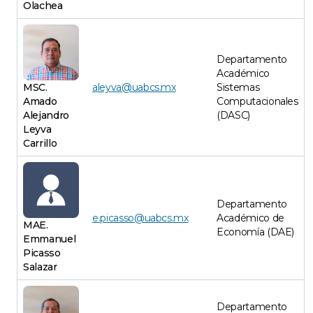
Olachea
Departamento
Académico
MSC.
aleyva@uabcs.mx
Sistemas
Amado
Computacionales
Alejandro
(DASC)
Leyva
Carrillo
Departamento
e.picasso@uabcs.mx
Académico de
MAE.
Economía (DAE)
Emmanuel
Picasso
Salazar
Departamento