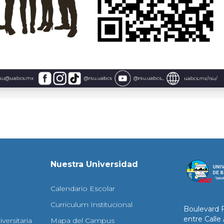
Nuestra Universidad
Calendario Escolar
Curriculum Institucional
Boulevard 
entre Calle
versitaria
Mapa del Campus