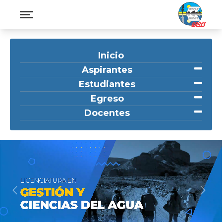
Inicio
Aspirantes
Estudiantes
Egreso
Docentes
Previous
Nex