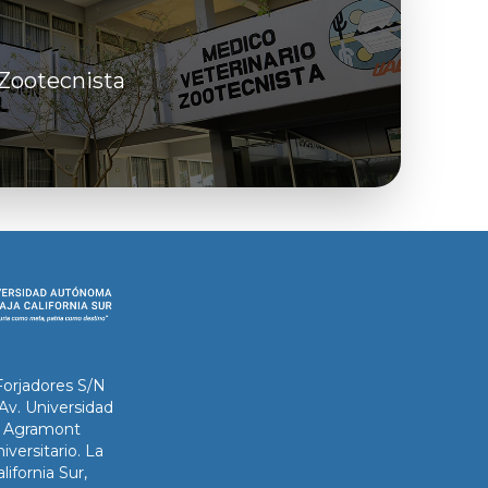
 Zootecnista
Forjadores S/N
 Av. Universidad
ix Agramont
iversitario. La
lifornia Sur,