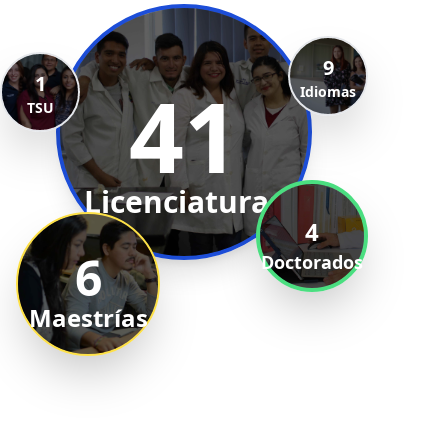
9
1
41
Idiomas
TSU
Licenciaturas
4
6
Doctorados
Maestrías