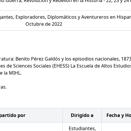
Río Guerra, Revolución y Rebelión en la Historia - 22, 23 y 2
egantes, Exploradores, Diplomáticos y Aventureros en Hispan
Octubre de 2022
teratura: Benito Pérez Galdós y los episodios nacionales, 187
des de Sciences Sociales (EHESS) La Escuela de Altos Estudio
e la MIHL.
as.
partido por
Dirigido a
Fecha y H
Estudiantes,