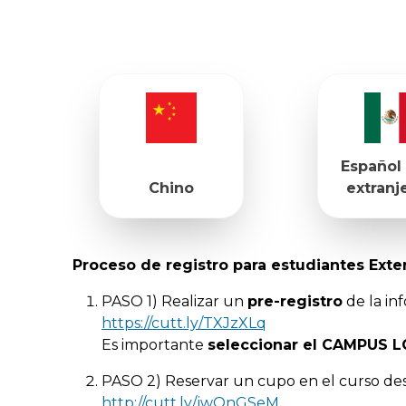
Español
Chino
extranj
Proceso de registro para estudiantes Exte
PASO 1) Realizar un
pre-registro
de la in
https://cutt.ly/TXJzXLq
Es importante
seleccionar el CAMPUS 
PASO 2) Reservar un cupo en el curso dese
http://cutt.ly/jwOnGSeM