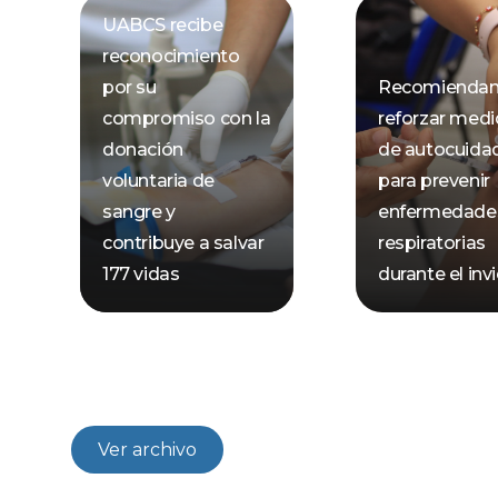
UABCS recibe
reconocimiento
por su
Recomienda
compromiso con la
reforzar med
donación
de autocuida
voluntaria de
para prevenir
sangre y
enfermedade
contribuye a salvar
respiratorias
177 vidas
durante el inv
Ver archivo