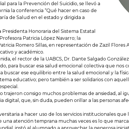
 para la Prevención del Suicidio, se llevó a
ornia la conferencia “Qué hacer en caso de
ría de Salud en el estado y dirigida a
 Presidenta Honoraria del Sistema Estatal
 Profesora Patricia López Navarro; la
ricia Romero Sillas, en representación de Zazil Flores Al
ativo y académico.
, el rector de la UABCS, Dr. Dante Salgado González, 
do, para buscar esa salud emocional colectiva que nos c
a buscar ese equilibrio entre la salud emocional y la fís
stema educativo; pero también a ser solidarios con aquel
special.
o trajeron consigo muchos problemas de ansiedad, al igua
 digital, que, sin duda, pueden orillar a las personas a
sitaria a hacer uso de los servicios institucionales que
ue una atención temprana muchas veces es lo que marca l
al, instó al alumnado a aprovechar la generosa iniciati