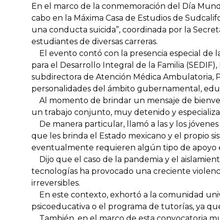
En el marco de la conmemoración del Día Mundial
cabo en la Máxima Casa de Estudios de Sudcalif
una conducta suicida”, coordinada por la Secreta
estudiantes de diversas carreras.
El evento contó con la presencia especial de la
para el Desarrollo Integral de la Familia (SEDIF),
subdirectora de Atención Médica Ambulatoria, Pat
personalidades del ámbito gubernamental, educ
Al momento de brindar un mensaje de bienvenida
un trabajo conjunto, muy detenido y especializa
De manera particular, llamó a las y los jóvenes 
que les brinda el Estado mexicano y el propio si
eventualmente requieren algún tipo de apoyo e
Dijo que el caso de la pandemia y el aislamient
tecnologías ha provocado una creciente violencia
irreversibles.
En este contexto, exhortó a la comunidad univer
psicoeducativa o el programa de tutorías, ya q
También, en el marco de esta convocatoria mundi