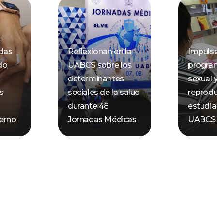
n
idas
Reflexionan en la
Impuls
do
UABCS sobre los
progra
determinantes
sexual 
s
sociales de la salud
reprodu
durante 48
estudia
ierno
Jornadas Médicas
UABCS