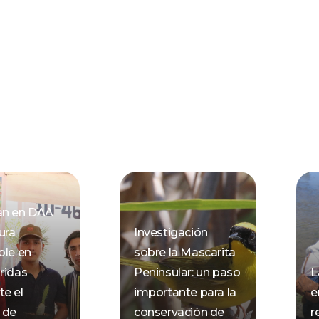
an en DAA
ura
Investigación
ble en
sobre la Mascarita
ridas
Peninsular: un paso
L
e el
importante para la
e
 de
conservación de
r