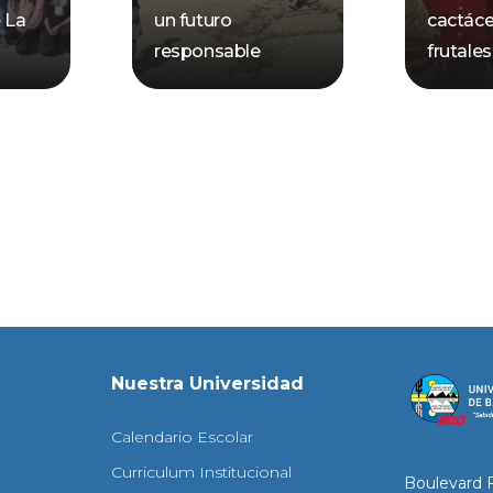
e La
un futuro
cactáce
responsable
frutales
Nuestra Universidad
Calendario Escolar
Curriculum Institucional
Boulevard 