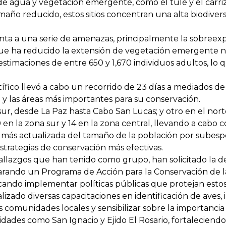
 de agua y vegetación emergente, como el tule y el carr
tamaño reducido, estos sitios concentran una alta biodivers
ta a una serie de amenazas, principalmente la sobreexpl
que ha reducido la extensión de vegetación emergente n
timaciones de entre 650 y 1,670 individuos adultos, lo q
fico llevó a cabo un recorrido de 23 días a mediados de 
 y las áreas más importantes para su conservación.
r, desde La Paz hasta Cabo San Lucas; y otro en el norte
, 30 en la zona sur y 14 en la zona central, llevando a ca
ón más actualizada del tamaño de la población por subes
strategias de conservación más efectivas.
llazgos que han tenido como grupo, han solicitado la decl
parando un Programa de Acción para la Conservación de l
ndo implementar políticas públicas que protejan estos 
izado diversas capacitaciones en identificación de aves
 comunidades locales y sensibilizar sobre la importancia
idades como San Ignacio y Ejido El Rosario, fortaleciendo 