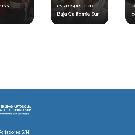
as y
esta especie en
c
Baja California Sur
c
Forjadores S/N