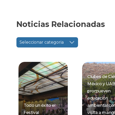
Noticias Relacionadas
Seleccionar categoria
Clubes de Cie
México y UA
promueven
educación
Todo un éxito el
ambiental co
Festival
visita a mang