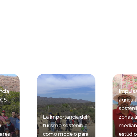
ncia
Impuls
BCS
agricult
sosteni
La importancia del
zonas á
n
turismo sostenible
mediant
lares
como modelo para
estudio