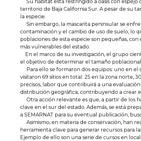
Su hábitat está restringido a oasis con espejo
territorio de Baja California Sur. A pesar de su 
la especie.
Sin embargo, la mascarita peninsular se enfren
contaminación y el cambio de uso de suelo, lo 
poblaciones de esta especie son pequeñas, con es
más vulnerables del estado.
En el marco de su investigación, el grupo cientí
el objetivo de determinar el tamaño poblacional
Para ello se formaron dos equipos: uno en el su
visitaron 69 sitios en total: 25 en la zona norte
precisos, labor que contribuirá a una evaluaci
distribución geográfica, contribuyendo a crear e
Otra acción relevante es que, a partir de los ha
clave en el sur del estado. Además, se está pre
a SEMARNAT para su eventual publicación, busca
Asimismo, en materia de conservación, han real
herramienta clave para generar recursos para las
Ejemplo de ello son una serie de cursos en local