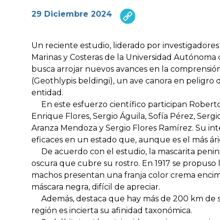
29 Diciembre 2024
Un reciente estudio, liderado por investigador
Marinas y Costeras de la Universidad Autónoma d
busca arrojar nuevos avances en la comprensión
(
Geothlypis beldingi
), un ave canora en peligro 
entidad.
En este esfuerzo científico participan Roberto
Enrique Flores, Sergio Águila, Sofía Pérez, Serg
Aranza Mendoza y Sergio Flores Ramírez. Su inte
eficaces en un estado que, aunque es el más árid
De acuerdo con el estudio, la mascarita penins
oscura que cubre su rostro. En 1917 se propuso l
machos presentan una franja color crema encima
máscara negra, difícil de apreciar.
Además, destaca que hay más de 200 km de separ
región es incierta su afinidad taxonómica.