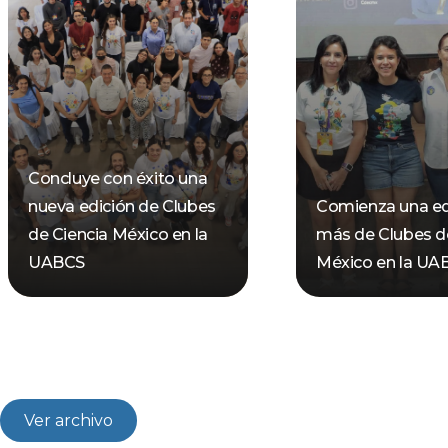
Concluye con éxito una
nueva edición de Clubes
Comienza una ed
de Ciencia México en la
más de Clubes d
UABCS
México en la UA
Ver archivo