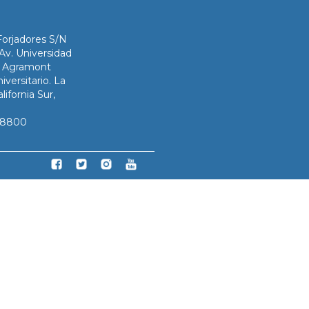
Forjadores S/N
 Av. Universidad
ix Agramont
iversitario. La
lifornia Sur,
3-8800