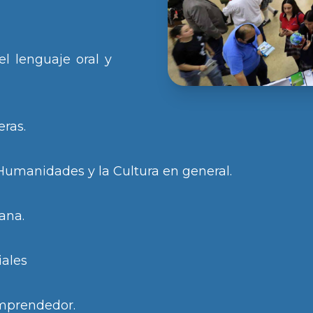
l lenguaje oral y
eras.
 Humanidades y la Cultura en general.
ana.
iales
 emprendedor.