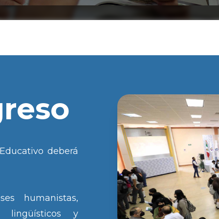
greso
 Educativo deberá
ses humanistas,
, lingüísticos y