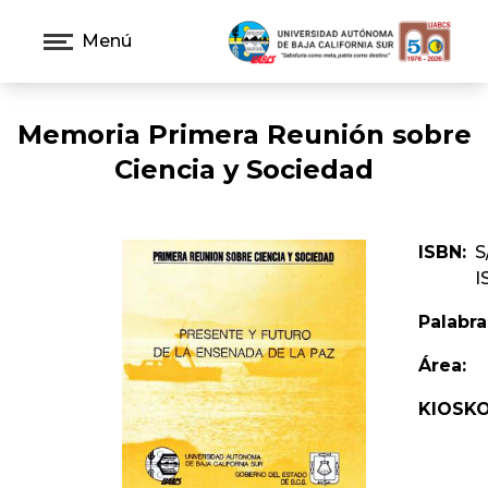
Menú
Memoria Primera Reunión sobre
Ciencia y Sociedad
ISBN:
S
I
Palabra
Área:
KIOSKO