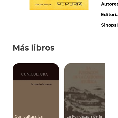
Autores
Editoria
Sinopsi
Más libros
Cunicultura. La
La Fundación de la