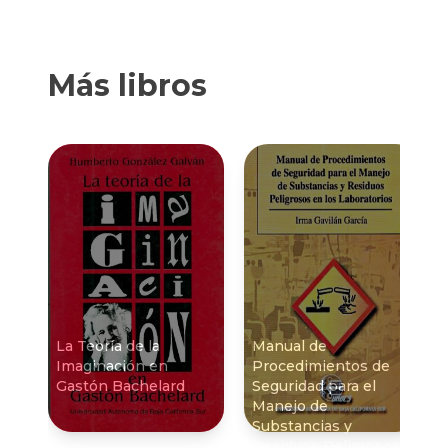
Más libros
La Teorí­a de la
Manual de
Imaginación en
Procedimientos de
Gastón Bachelard
Seguridad para el
Manejo de
Substancias y
Residuos Peligrosos