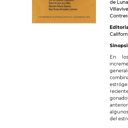
de Luna
Villavi
Contrer
Editoria
Californ
Sinopsi
En lo
increm
general
combi
estró
recien
gonado
anterior
algunos
del estr