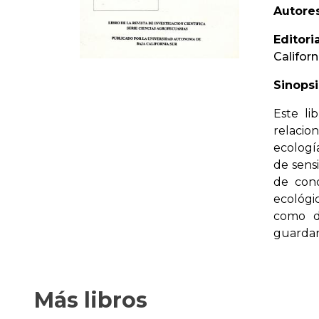
Autores
Editoria
Californ
Sinopsi
Este li
relacio
ecologí
de sensi
de cono
ecológi
como de
guardan
Más libros