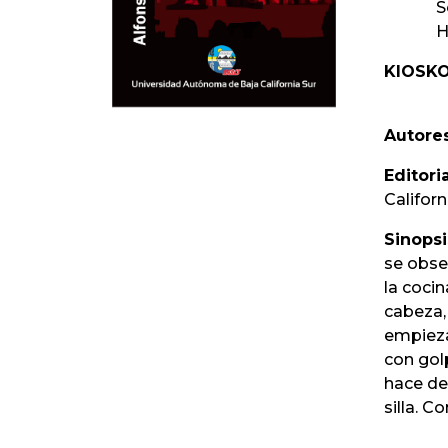
S
H
KIOSKO
Autores
Editoria
Californ
Sinopsi
se obse
la cocin
cabeza,
empieza
con golp
hace de 
silla. 