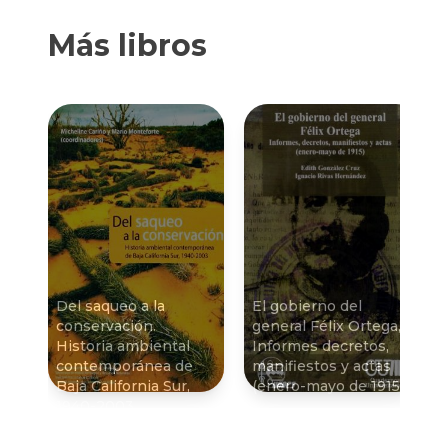
Más libros
Del saqueo a la
El gobierno del
conservación.
general Félix Ortega,
Historia ambiental
Informes decretos,
contemporánea de
manifiestos y actas
Baja California Sur,
(enero-mayo de 1915)
1940-2003