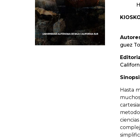
H
KIOSKO
Autores
guez To
Editoria
Californ
Sinopsi
Hasta m
muchos
cartes
metodol
ciencias
comple
simplifi