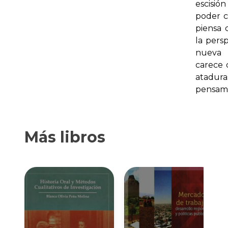
escisi
poder c
piensa 
la pers
nueva p
carece 
atadura
pensamie
Más libros