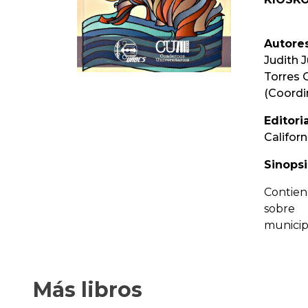
Autores
Judith J
Torres G
(Coordi
Editoria
Californ
Sinopsi
Contien
sobre 
municipi
Más libros