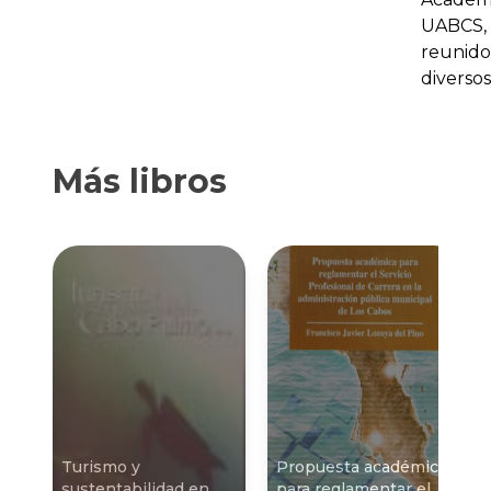
UABCS,
reunido
diverso
Más libros
Turismo y
Propuesta académica
sustentabilidad en
para reglamentar el