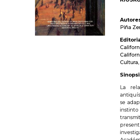
Autores
Piña Ze
Editoria
Califor
Californ
Cultura,
Sinopsi
La rel
antiquí
se adap
instint
transm
prese
investi
Académ