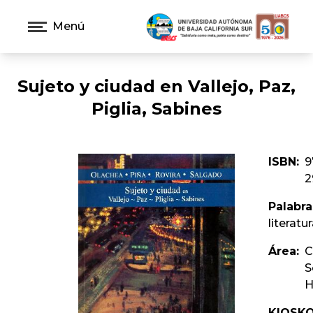
Menú
Sujeto y ciudad en Vallejo, Paz,
Piglia, Sabines
ISBN:
9
2
Palabra
literat
Área:
C
S
H
KIOSKO