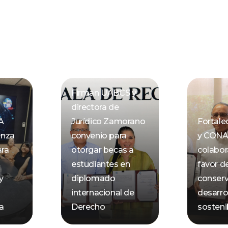
Firman UABCS y
directora de
A
Jurídico Zamorano
Fortal
anza
convenio para
y CON
ara
otorgar becas a
colabor
estudiantes en
favor de
y
diplomado
conserv
internacional de
desarro
ca
Derecho
sosteni