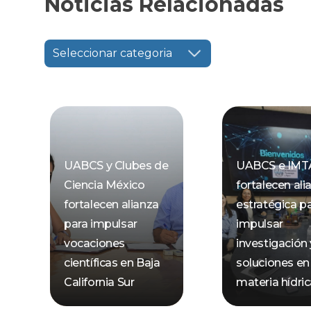
Noticias Relacionadas
Seleccionar categoria
UABCS y Clubes de
UABCS e IMT
Ciencia México
fortalecen ali
fortalecen alianza
estratégica p
para impulsar
impulsar
vocaciones
investigación 
científicas en Baja
soluciones en
California Sur
materia hídri