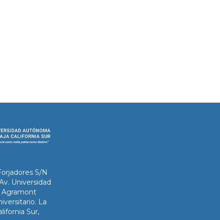
Forjadores S/N
 Av. Universidad
ix Agramont
iversitario. La
lifornia Sur,