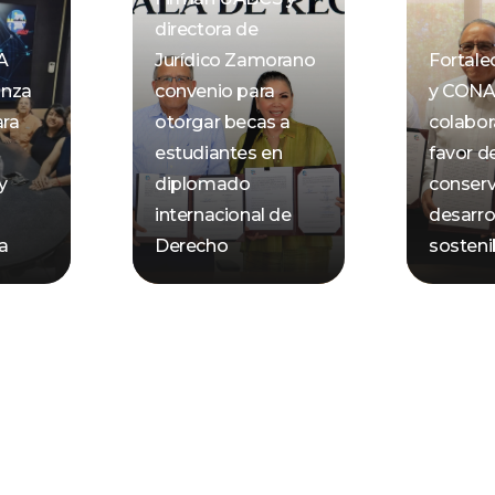
directora de
A
Jurídico Zamorano
Fortal
anza
convenio para
y CON
ara
otorgar becas a
colabor
estudiantes en
favor de
y
diplomado
conserv
internacional de
desarro
ca
Derecho
sosteni