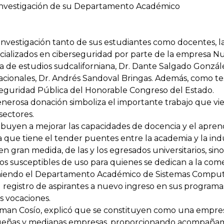
e investigación de su Departamento Académico
e investigación tanto de sus estudiantes como docentes, 
cializados en ciberseguridad por parte de la empresa Nu
sa de estudios sudcaliforniana, Dr. Dante Salgado Gonzá
nales, Dr. Andrés Sandoval Bringas. Además, como tes
Seguridad Pública del Honorable Congreso del Estado.
erosa donación simboliza el importante trabajo que vie
sectores.
ibuyen a mejorar las capacidades de docencia y el aprend
a que tiene el tender puentes entre la academia y la indu
en gran medida, de las y los egresados universitarios, s
os susceptibles de uso para quienes se dedican a la comer
eniendo el Departamento Académico de Sistemas Computa
 registro de aspirantes a nuevo ingreso en sus programas
s vocaciones.
man Cosío, explicó que se constituyen como una empresa
ueñas y medianas empresas, proporcionando acompañami