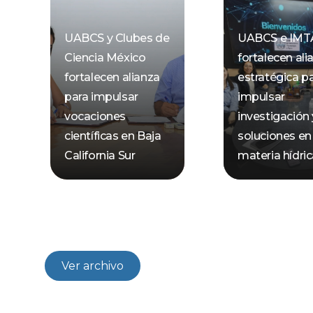
UABCS y Clubes de
UABCS e IMT
Ciencia México
fortalecen ali
fortalecen alianza
estratégica p
para impulsar
impulsar
vocaciones
investigación 
científicas en Baja
soluciones en
California Sur
materia hídri
Ver archivo