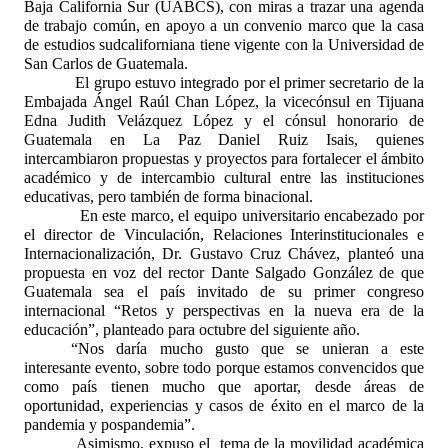
Baja California Sur (UABCS), con miras a trazar una agenda
de trabajo común, en apoyo a un convenio marco que la casa
de estudios sudcaliforniana tiene vigente con la Universidad de
San Carlos de Guatemala.
El grupo estuvo integrado por el primer secretario de la
Embajada Ángel Raúl Chan López, la vicecónsul en Tijuana
Edna Judith Velázquez López y el cónsul honorario de
Guatemala en La Paz Daniel Ruiz Isais, quienes
intercambiaron propuestas y proyectos para fortalecer el ámbito
académico y de intercambio cultural entre las instituciones
educativas, pero también de forma binacional.
En este marco, el equipo universitario encabezado por
el director de Vinculación, Relaciones Interinstitucionales e
Internacionalización, Dr. Gustavo Cruz Chávez, planteó una
propuesta en voz del rector Dante Salgado González de que
Guatemala sea el país invitado de su primer congreso
internacional “Retos y perspectivas en la nueva era de la
educación”, planteado para octubre del siguiente año.
“Nos daría mucho gusto que se unieran a este
interesante evento, sobre todo porque estamos convencidos que
como país tienen mucho que aportar, desde áreas de
oportunidad, experiencias y casos de éxito en el marco de la
pandemia y pospandemia”.
Asimismo, expuso el
tema de la movilidad académica