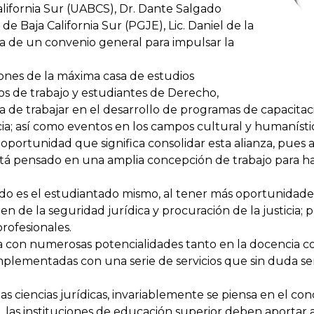
lifornia Sur (UABCS), Dr. Dante Salgado
de Baja California Sur (PGJE), Lic. Daniel de la
ma de un convenio general para impulsar la
ciones de la máxima casa de estudios
os de trabajo y estudiantes de Derecho,
 de trabajar en el desarrollo de programas de capacitac
ia; así como eventos en los campos cultural y humanístic
 oportunidad que significa consolidar esta alianza, pues
está pensado en una amplia concepción de trabajo para 
iado es el estudiantado mismo, al tener más oportunidade
den de la seguridad jurídica y procuración de la justicia;
 profesionales.
on numerosas potencialidades tanto en la docencia como
mplementadas con una serie de servicios que sin duda ser
as ciencias jurídicas, invariablemente se piensa en el co
las instituciones de educación superior deben aportar a es