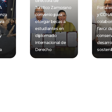
directora de
A
Jurídico Zamorano
Fortal
anza
convenio para
y CON
ara
otorgar becas a
colabor
estudiantes en
favor de
y
diplomado
conserv
internacional de
desarro
ca
Derecho
sosteni