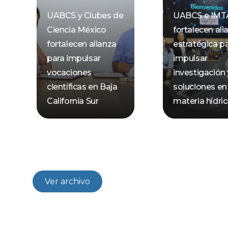
UABCS y Clubes de
UABCS e IMT
Ciencia México
fortalecen ali
fortalecen alianza
estratégica p
para impulsar
impulsar
vocaciones
investigación 
científicas en Baja
soluciones en
California Sur
materia hídri
Ver archivo