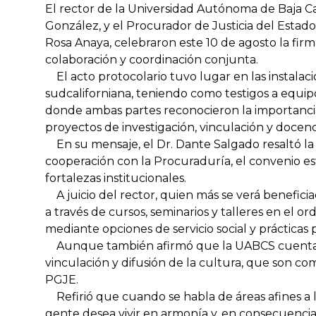
El rector de la Universidad Autónoma de Baja Ca
González, y el Procurador de Justicia del Estado 
Rosa Anaya, celebraron este 10 de agosto la fir
colaboración y coordinación conjunta.
El acto protocolario tuvo lugar en las instala
sudcaliforniana, teniendo como testigos a equip
donde ambas partes reconocieron la importancia
proyectos de investigación, vinculación y docenc
En su mensaje, el Dr. Dante Salgado resaltó la
cooperación con la Procuraduría, el convenio 
fortalezas institucionales.
A juicio del rector, quien más se verá benefic
a través de cursos, seminarios y talleres en el or
mediante opciones de servicio social y prácticas
Aunque también afirmó que la UABCS cuenta c
vinculación y difusión de la cultura, que son co
PGJE.
Refirió que cuando se habla de áreas afines a l
gente desea vivir en armonía y, en consecuencia, 