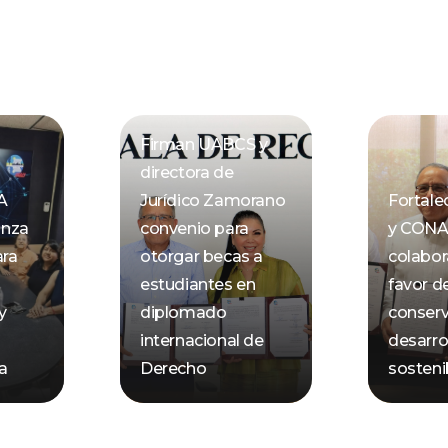
Firman UABCS y
directora de
A
Jurídico Zamorano
Fortal
anza
convenio para
y CON
ara
otorgar becas a
colabor
estudiantes en
favor de
y
diplomado
conserv
internacional de
desarro
ca
Derecho
sosteni