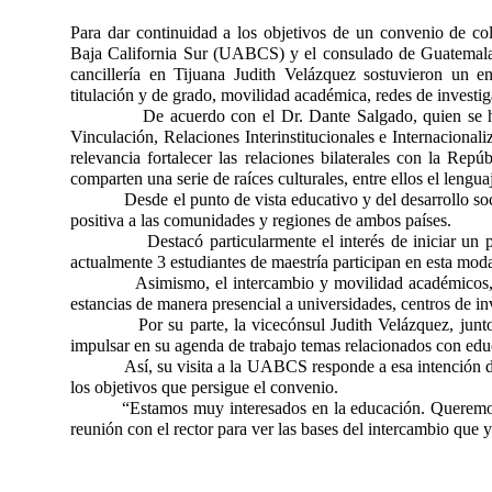
Para dar continuidad a los objetivos de un convenio de co
Baja California Sur (UABCS) y el consulado de Guatemala,
cancillería en Tijuana Judith Velázquez sostuvieron un 
titulación y de grado, movilidad académica, redes de investig
De acuerdo con el Dr. Dante Salgado, quien se hizo a
Vinculación, Relaciones Interinstitucionales e Internacionali
relevancia fortalecer las relaciones bilaterales con la Rep
comparten una serie de raíces culturales, entre ellos el lengua
Desde el punto de vista educativo y del desarrollo social
positiva a las comunidades y regiones de ambos países.
Destacó particularmente el interés de iniciar un progr
actualmente 3 estudiantes de maestría participan en esta moda
Asimismo, el intercambio y movilidad académicos, ya sea 
estancias de manera presencial a universidades, centros de i
Por su parte, la vicecónsul Judith Velázquez, junto con 
impulsar en su agenda de trabajo temas relacionados con educ
Así, su visita a la UABCS responde a esa intención de dar
los objetivos que persigue el convenio.
“Estamos muy interesados en la educación. Queremos
reunión con el rector para ver las bases del intercambio que