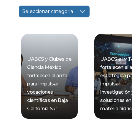
Seleccionar categoria
UABCS y Clubes de
UABCS e IMT
Ciencia México
fortalecen ali
fortalecen alianza
estratégica p
para impulsar
impulsar
vocaciones
investigación 
científicas en Baja
soluciones en
California Sur
materia hídri