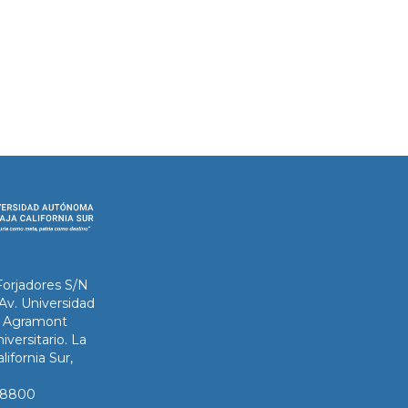
Forjadores S/N
 Av. Universidad
ix Agramont
iversitario. La
lifornia Sur,
3-8800