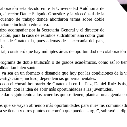
laboración establecido entre la Universidad Autónoma de
 el rector Dante Salgado González y la vicecónsul de la
encuentro de trabajo donde abordaron temas sobre doble
ación e inclusión educativa.
compañar por la Secretaria General y el director de
zación, para la casa de estudios sudcaliforniana cobra gran
ública de Guatemala, pues además de la cercanía del país,
je.
, consideró que hay múltiples áreas de oportunidad de colaboración 
ama de doble titulación o de grados académicos, como así lo tie
lidad tan interesante.
en un formato a distancia que hoy por las condiciones de la virtua
nvestigación e, incluso, dependencias gubernamentales.
el cónsul honorario de Guatemala en La Paz, Daniel Ruiz Isais, ma
ación, con la idea de abrir más oportunidades a las juventudes.
 seguimiento a los acuerdos que se tienen, plantear una agenda comú
 que se vayan abriendo más oportunidades para nuestras comunidades. 
 ya se tienen y otros puntos en común que pueden surgir”, subrayó la di