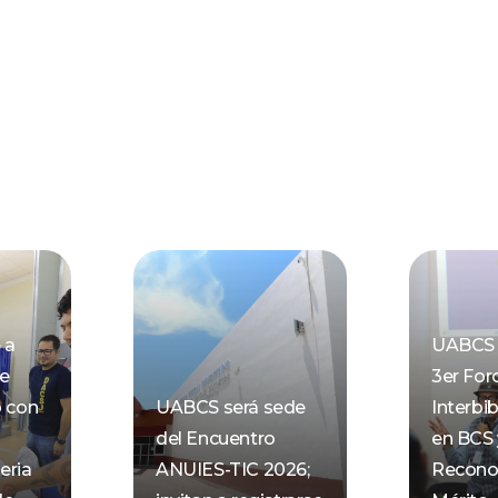
 a
UABCS 
de
3er For
o con
UABCS será sede
Interbib
del Encuentro
en BCS 
eria
ANUIES-TIC 2026;
Recono