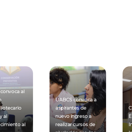
convoca al
o
UABCS convoca a
liotecario
aspirantes de
C
y al
nuevo ingreso a
E
cimiento al
realizar cursos de
I