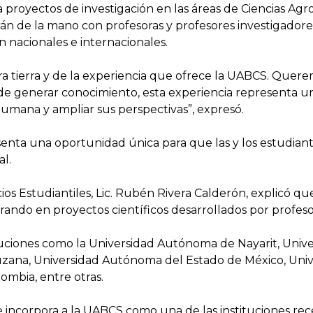
a proyectos de investigación en las áreas de Ciencias Agro
rán de la mano con profesoras y profesores investigado
 nacionales e internacionales.
 tierra y de la experiencia que ofrece la UABCS. Quere
 de generar conocimiento, esta experiencia representa u
humana y ampliar sus perspectivas”, expresó.
senta una oportunidad única para que las y los estudiant
l.
os Estudiantiles, Lic. Rubén Rivera Calderón, explicó que
ando en proyectos científicos desarrollados por profesor
ituciones como la Universidad Autónoma de Nayarit, Univ
ruzana, Universidad Autónoma del Estado de México, Uni
ombia, entre otras.
ncorpora a la UABCS como una de las instituciones recept