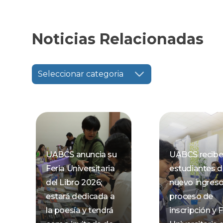
Noticias Relacionadas
Seleccionar categoria
UABCS anuncia su
UABCS recibe
Feria Universitaria
estudiantes 
del Libro 2026;
nuevo ingres
estará dedicada a
proceso de
la poesía y tendrá
inscripción y F