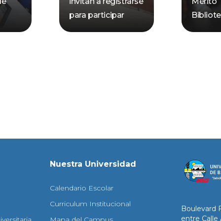
de
invitan a registrarse
Mérito
para participar
Bibliot
Nuestra Universidad
Calendario Escolar
Curriculum Institucional
Boulevard 
entre Calle
versitaria
Mapa del Campus