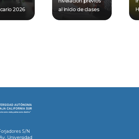
nivelación previos
I
ecario 2026
al inicio de clases
H
Forjadores S/N
 Av. Universidad