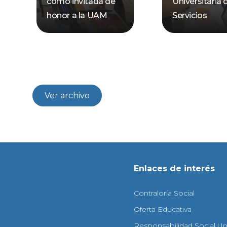
como invitada de
Universitaria 
honor a la UAM
Servicios
Ver archivo
Enlaces de interés
Contraloría Social
Oferta Educativa
Responsabilidad Social Uni