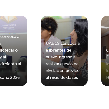
convoca al
o
UABCS convoca a
liotecario
aspirantes de
C
y al
nuevo ingreso a
E
cimiento al
realizar cursos de
I
nivelación previos
I
ecario 2026
al inicio de clases
H