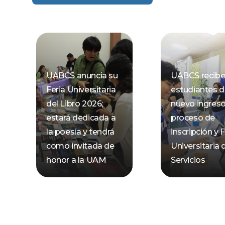
UABCS anuncia su
UABCS recibe
Feria Universitaria
estudiantes 
del Libro 2026;
nuevo ingres
estará dedicada a
proceso de
la poesía y tendrá
inscripción y F
como invitada de
Universitaria 
honor a la UAM
Servicios