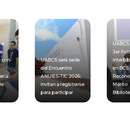
 a
UABCS 
de
3er For
o con
UABCS será sede
Interbib
del Encuentro
en BCS 
eria
ANUIES-TIC 2026;
Recono
de
invitan a registrarse
Mérito
para participar
Bibliot