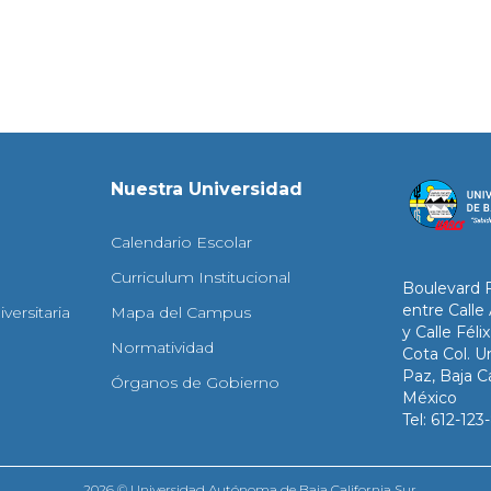
Nuestra Universidad
Calendario Escolar
Curriculum Institucional
Boulevard 
entre Calle
versitaria
Mapa del Campus
y Calle Fél
Normatividad
Cota Col. Un
Paz, Baja Ca
Órganos de Gobierno
México
Tel: 612-12
2026 © Universidad Autónoma de Baja California Sur