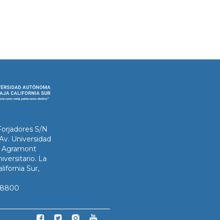
Forjadores S/N
 Av. Universidad
ix Agramont
iversitario. La
lifornia Sur,
3-8800