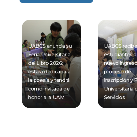
UABCS anuncia su
UABCS recibe
Feria Universitaria
estudiantes 
del Libro 2026;
nuevo ingres
estará dedicada a
proceso de
la poesía y tendrá
inscripción y F
como invitada de
Universitaria 
honor a la UAM
Servicios