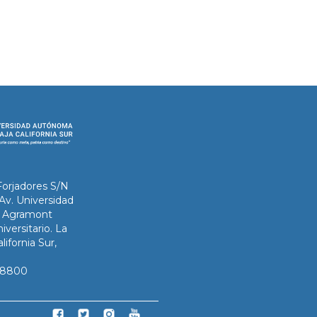
Forjadores S/N
 Av. Universidad
ix Agramont
iversitario. La
lifornia Sur,
3-8800