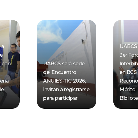
 a
UABCS 
de
3er For
o con
UABCS será sede
Interbib
del Encuentro
en BCS 
eria
ANUIES-TIC 2026;
Recono
de
invitan a registrarse
Mérito
para participar
Bibliot