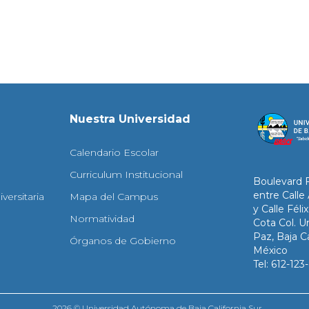
Nuestra Universidad
Calendario Escolar
Curriculum Institucional
Boulevard 
entre Calle
versitaria
Mapa del Campus
y Calle Fél
Normatividad
Cota Col. Un
Paz, Baja Ca
Órganos de Gobierno
México
Tel: 612-12
2026 © Universidad Autónoma de Baja California Sur