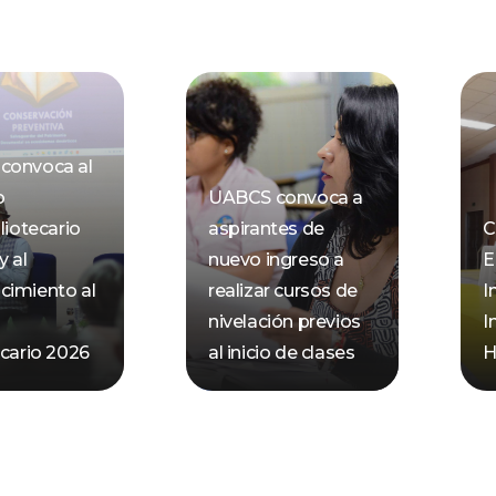
convoca al
o
UABCS convoca a
liotecario
aspirantes de
C
y al
nuevo ingreso a
E
cimiento al
realizar cursos de
I
nivelación previos
I
ecario 2026
al inicio de clases
H