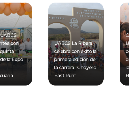
a UABCS
C
ntes con
UABCS La Ribera
U
 quinta
celebra con éxito la
c
 de la Expo
primera edición de
d
n
la carrera “Choyero
l
cuaria
East Run”
B