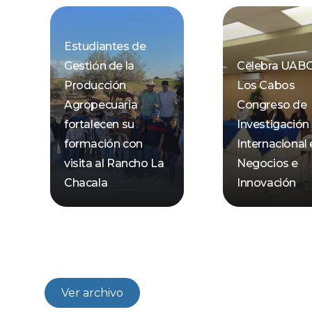
Estudiantes de
Gestión de la
Celebra UAB
Producción
Los Cabos
Agropecuaria
Congreso de
fortalecen su
Investigación
formación con
Internacional
visita al Rancho La
Negocios e
Chacala
Innovación
Ver archivo