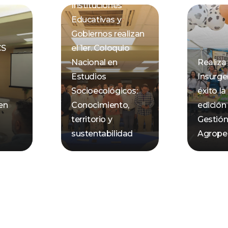
Instituciones
Educativas y
Gobiernos realizan
CS
el 1er. Coloquio
Nacional en
Realiz
Estudios
Insurge
Socioecológicos:
éxito la
 en
Conocimiento,
edición
territorio y
Gestió
sustentabilidad
Agrope