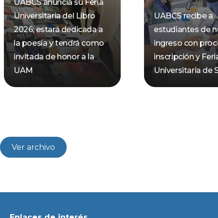
UABCS anuncia su Feria
Universitaria del Libro
UABCS recibe a
2026; estará dedicada a
estudiantes de 
la poesía y tendrá como
ingreso con pro
invitada de honor a la
inscripción y Feri
UAM
Universitaria de 
Ver archivo
Enlaces de interés