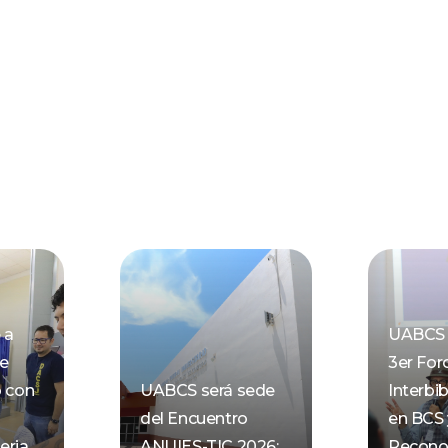
 a
UABCS 
de
3er For
o con
UABCS será sede
Interbib
del Encuentro
en BCS 
eria
ANUIES-TIC 2026;
Recono