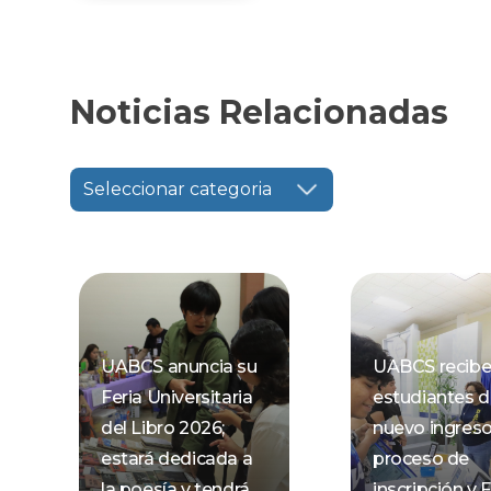
Noticias Relacionadas
Seleccionar categoria
UABCS anuncia su
UABCS recibe
Feria Universitaria
estudiantes 
del Libro 2026;
nuevo ingres
estará dedicada a
proceso de
la poesía y tendrá
inscripción y F