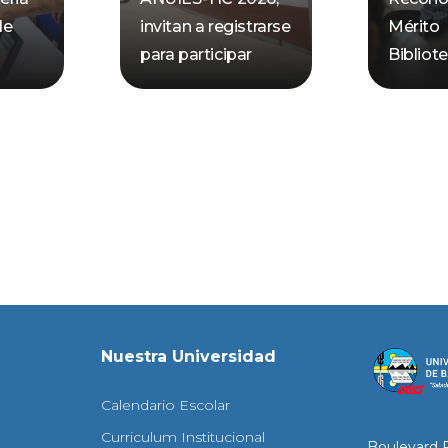
de
invitan a registrarse
Mérito
para participar
Bibliot
Nuestra Universidad
Calendario Escolar
Curriculum Institucional
Boulevard 