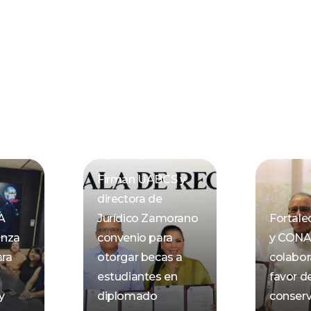
Firman UABCS y
directora de
A
Jurídico Zamorano
Fortal
anza
convenio para
y CON
ara
otorgar becas a
colabor
estudiantes en
favor de
y
diplomado
conserv