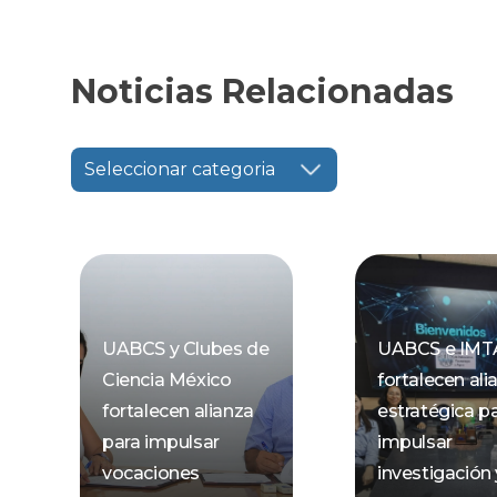
Noticias Relacionadas
Seleccionar categoria
UABCS y Clubes de
UABCS e IMT
Ciencia México
fortalecen ali
fortalecen alianza
estratégica p
para impulsar
impulsar
vocaciones
investigación 