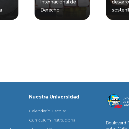
internacional de
desarro
ca
Derecho
sosteni
Nuestra Universidad
Calendario Escolar
Curriculum Institucional
Boulevard 
entre Calle