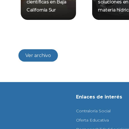
científicas en Baja
soluciones en
California Sur
materia hídri
Ver archivo
Enlaces de interés
Contraloría Social
Oferta Educativa