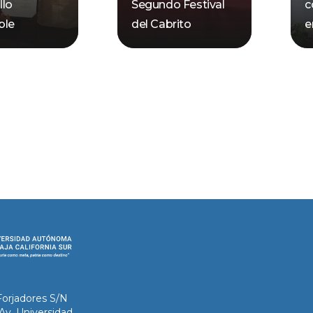
llo
Segundo Festival
c
ble
del Cabrito
e
Forjadores S/N
 Av. Universidad