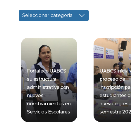
Seleccionar categoria
Fortalece UABCS
UABCS iniciar
su estructura
proceso de
administrativa con
inscripción pa
nuevos
estudiantes 
nombramientos en
nuevo ingreso
Servicios Escolares
semestre 2026