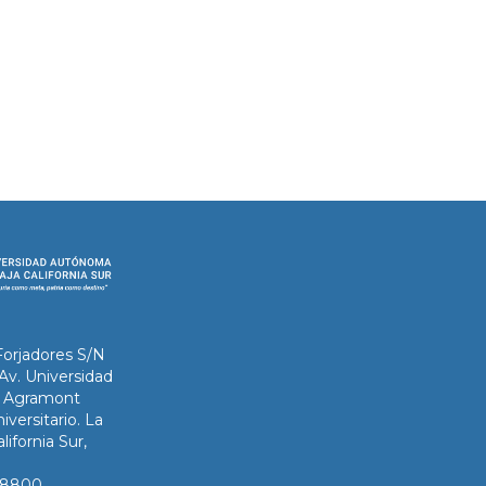
Forjadores S/N
 Av. Universidad
ix Agramont
iversitario. La
lifornia Sur,
3-8800