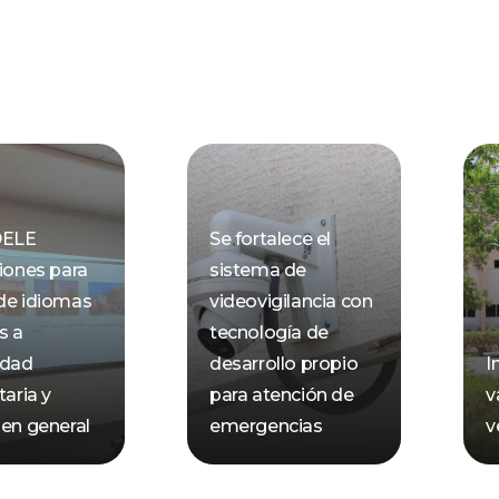
DELE
Se fortalece el
ciones para
sistema de
de idiomas
videovigilancia con
s a
tecnología de
dad
desarrollo propio
I
taria y
para atención de
v
 en general
emergencias
v