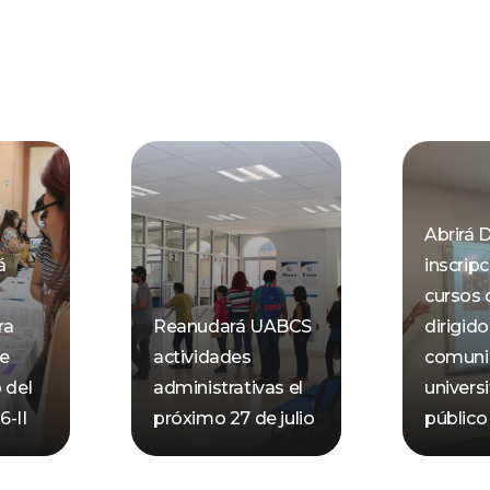
Abrirá 
á
inscrip
cursos 
ra
Reanudará UABCS
dirigido
de
actividades
comuni
 del
administrativas el
universi
-II
próximo 27 de julio
público