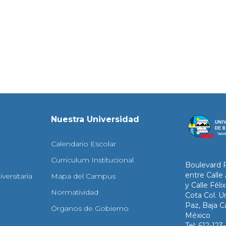
Nuestra Universidad
Calendario Escolar
Curriculum Institucional
Boulevard 
entre Calle
versitaria
Mapa del Campus
y Calle Fél
Normatividad
Cota Col. Un
Paz, Baja Ca
Órganos de Gobierno
México
Tel: 612-12