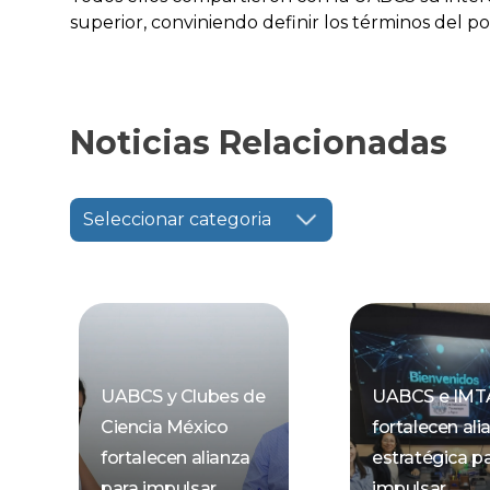
superior, conviniendo definir los términos del p
Noticias Relacionadas
Seleccionar categoria
UABCS y Clubes de
UABCS e IMT
Ciencia México
fortalecen ali
fortalecen alianza
estratégica p
para impulsar
impulsar