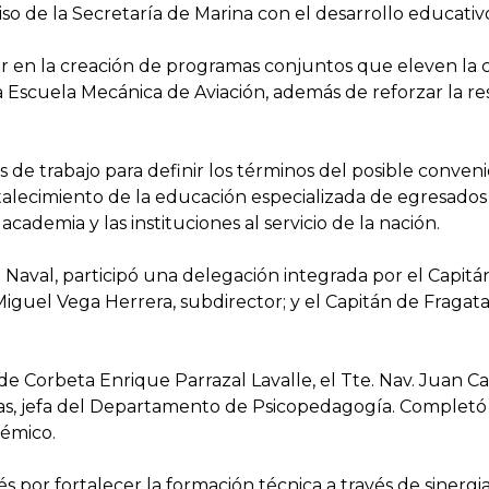
o de la Secretaría de Marina con el desarrollo educativo
ar en la creación de programas conjuntos que eleven la c
 Escuela Mecánica de Aviación, además de reforzar la res
de trabajo para definir los términos del posible conven
talecimiento de la educación especializada de egresado
academia y las instituciones al servicio de la nación.
 Naval, participó una delegación integrada por el Capit
 Miguel Vega Herrera, subdirector; y el Capitán de Fraga
 Corbeta Enrique Parrazal Lavalle, el Tte. Nav. Juan Ca
jas, jefa del Departamento de Psicopedagogía. Completó l
émico.
 por fortalecer la formación técnica a través de sinergia