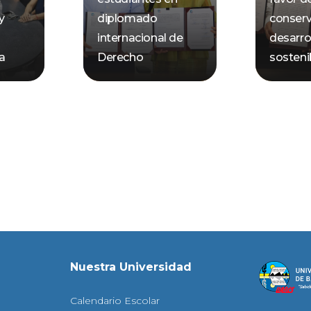
y
diplomado
conserv
internacional de
desarro
ca
Derecho
sosteni
Nuestra Universidad
Calendario Escolar