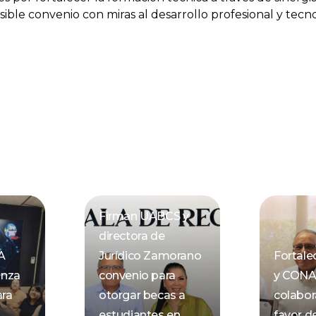
osible convenio con miras al desarrollo profesional y tec
Firman UABCS y
directora de
A
Jurídico Zamorano
Fortal
anza
convenio para
y CON
ara
otorgar becas a
colabor
estudiantes en
favor de