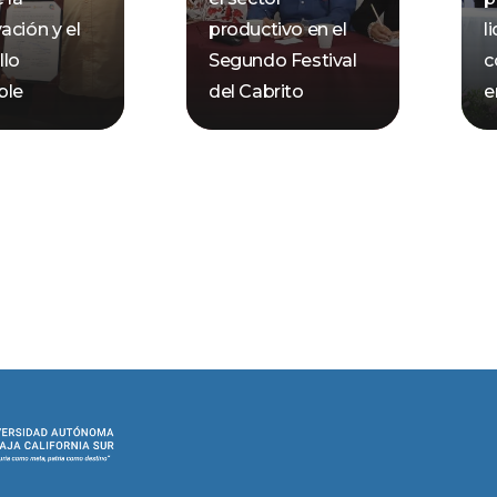
ación y el
productivo en el
l
llo
Segundo Festival
c
ble
del Cabrito
e