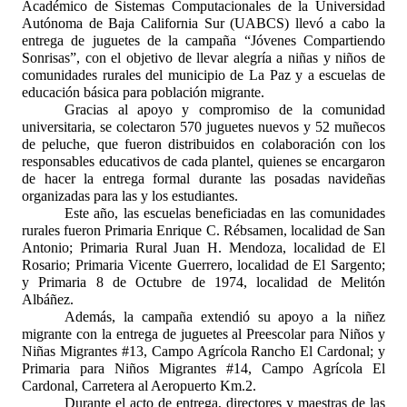
Académico de Sistemas Computacionales de la Universidad
Autónoma de Baja California Sur (UABCS) llevó a cabo la
entrega de juguetes de la campaña “Jóvenes Compartiendo
Sonrisas”, con el objetivo de llevar alegría a niñas y niños de
comunidades rurales del municipio de La Paz y a escuelas de
educación básica para población migrante.
Gracias al apoyo y compromiso de la comunidad
universitaria, se colectaron 570 juguetes nuevos y 52 muñecos
de peluche, que fueron distribuidos en colaboración con los
responsables educativos de cada plantel, quienes se encargaron
de hacer la entrega formal durante las posadas navideñas
organizadas para las y los estudiantes.
Este año, las escuelas beneficiadas en las comunidades
rurales fueron Primaria Enrique C. Rébsamen, localidad de San
Antonio; Primaria Rural Juan H. Mendoza, localidad de El
Rosario; Primaria Vicente Guerrero, localidad de El Sargento;
y Primaria 8 de Octubre de 1974, localidad de Melitón
Albáñez.
Además, la campaña extendió su apoyo a la niñez
migrante con la entrega de juguetes al Preescolar para Niños y
Niñas Migrantes #13, Campo Agrícola Rancho El Cardonal; y
Primaria para Niños Migrantes #14, Campo Agrícola El
Cardonal, Carretera al Aeropuerto Km.2.
Durante el acto de entrega, directores y maestras de las