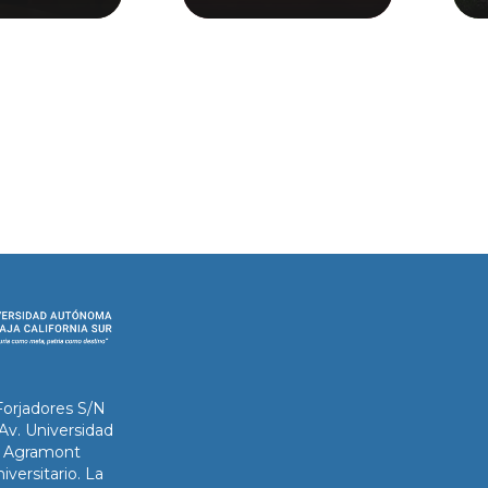
Forjadores S/N
 Av. Universidad
ix Agramont
iversitario. La