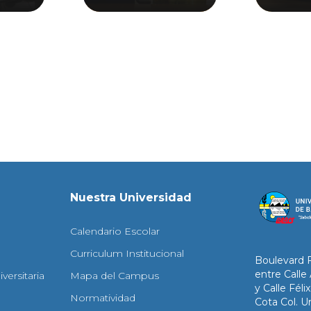
Nuestra Universidad
Calendario Escolar
Curriculum Institucional
Boulevard 
entre Calle
versitaria
Mapa del Campus
y Calle Fél
Normatividad
Cota Col. Un