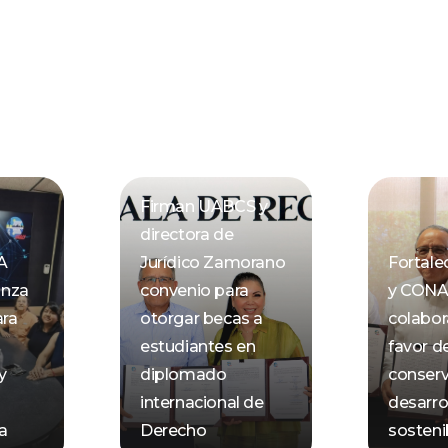
Firman UABCS y
directora de
A
Jurídico Zamorano
Fortal
anza
convenio para
y CON
ara
otorgar becas a
colabor
estudiantes en
favor de
y
diplomado
conserv
internacional de
desarro
ca
Derecho
sosteni