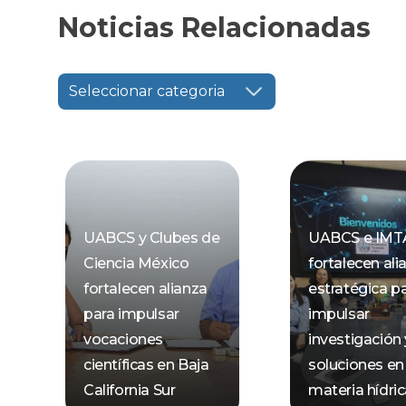
Noticias Relacionadas
Seleccionar categoria
UABCS y Clubes de
UABCS e IMT
Ciencia México
fortalecen ali
fortalecen alianza
estratégica p
para impulsar
impulsar
vocaciones
investigación 
científicas en Baja
soluciones en
California Sur
materia hídri