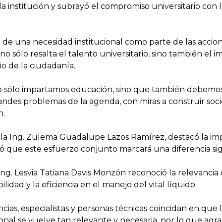
a institución y subrayó el compromiso universitario con l
icio de una necesidad institucional como parte de las ac
no sólo resalta el talento universitario, sino también el 
io de la ciudadanía.
o sólo impartamos educación, sino que también debemos
randes problemas de la agenda, con miras a construir soc
n.
, la Ing. Zulema Guadalupe Lazos Ramírez, destacó la im
ró que este esfuerzo conjunto marcará una diferencia sign
Ing. Lesvia Tatiana Davis Monzón reconoció la relevancia
ilidad y la eficiencia en el manejo del vital líquido.
cias, especialistas y personas técnicas coincidan en que
cional se vuelve tan relevante y necesaria, por lo que agr