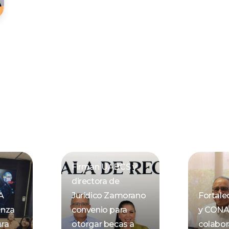
Firman UABCS y
directora de
A
Jurídico Zamorano
Fortal
anza
convenio para
y CON
ara
otorgar becas a
colabor