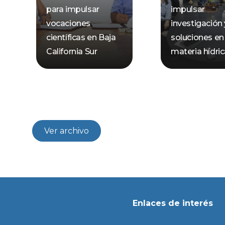
para impulsar
impulsar
vocaciones
investigación 
científicas en Baja
soluciones en
California Sur
materia hídri
Ver archivo
Enlaces de interés