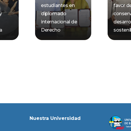
estudiantes en
favor de
y
diplomado
conserv
internacional de
desarro
ca
Derecho
sosteni
Nuestra Universidad