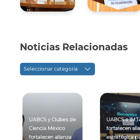
Noticias Relacionadas
Seleccionar categoria
UABCS y Clubes de
UABCS e IMT
Ciencia México
fortalecen ali
fortalecen alianza
estratégica p