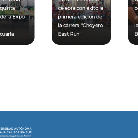
 quinta
celebra con éxito la
c
 de la Expo
primera edición de
d
n
la carrera “Choyero
l
cuaria
East Run”
B