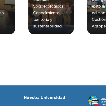
Socioecológicos:
éxito la
 en
Conocimiento,
edición
territorio y
Gestió
sustentabilidad
Agrope
Nuestra Universidad