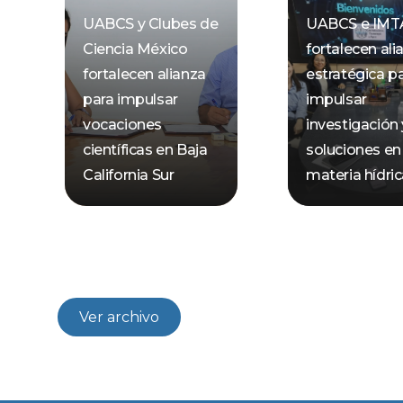
UABCS y Clubes de
UABCS e IMT
Ciencia México
fortalecen ali
fortalecen alianza
estratégica p
para impulsar
impulsar
vocaciones
investigación 
científicas en Baja
soluciones en
California Sur
materia hídri
Ver archivo