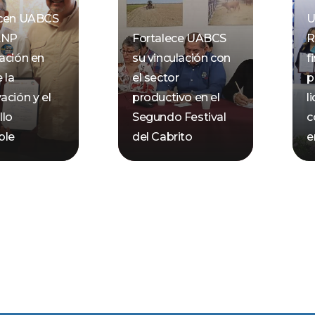
ecen UABCS
U
ANP
Fortalece UABCS
R
ación en
su vinculación con
f
 la
el sector
p
ación y el
productivo en el
l
llo
Segundo Festival
c
ble
del Cabrito
e