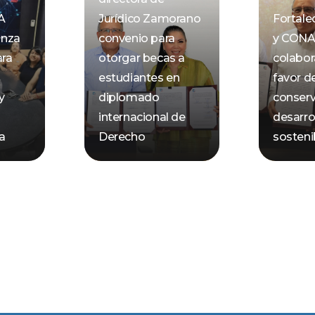
A
Jurídico Zamorano
Fortal
anza
convenio para
y CON
ara
otorgar becas a
colabor
estudiantes en
favor de
y
diplomado
conserv
internacional de
desarro
ca
Derecho
sosteni