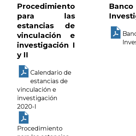
Procedimiento
Ban
para las
Invest
estancias de
Ban
vinculación e
Inve
investigación I
y II
Calendario de
estancias de
vinculación e
investigación
2020-I
Procedimiento