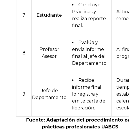
Concluye
Prácticas y
Al fin
7
Estudiante
realiza reporte
semes
final.
Evalúa y
Profesor
envía informe
Al fin
8
Asesor
final al jefe del
prog
Departamento
Recibe
Duran
informe final,
tiem
Jefe de
9
lo registra y
estab
Departamento
emite carta de
calen
liberación.
escol
Fuente: Adaptación del procedimiento p
prácticas profesionales UABCS.