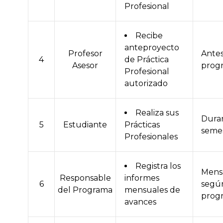
Profesional
Recibe
anteproyecto
Profesor
Antes 
4
de Práctica
Asesor
prog
Profesional
autorizado
Realiza sus
Duran
5
Estudiante
Prácticas
seme
Profesionales
Registra los
Mens
Responsable
informes
6
segú
del Programa
mensuales de
prog
avances