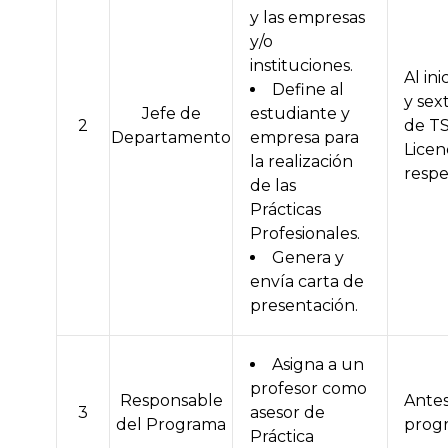
y las empresas
y/o
instituciones.
Al ini
Define al
y sex
Jefe de
estudiante y
2
de T
Departamento
empresa para
Licen
la realización
resp
de las
Prácticas
Profesionales.
Genera y
envía carta de
presentación.
Asigna a un
profesor como
Responsable
Antes 
3
asesor de
del Programa
prog
Práctica