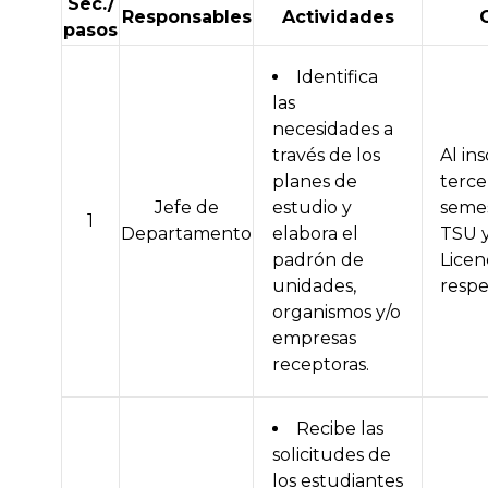
Sec./
Responsables
Actividades
pasos
Identifica
las
necesidades a
través de los
Al ins
planes de
terce
Jefe de
estudio y
semes
1
Departamento
elabora el
TSU 
padrón de
Licen
unidades,
respe
organismos y/o
empresas
receptoras.
Recibe las
solicitudes de
los estudiantes